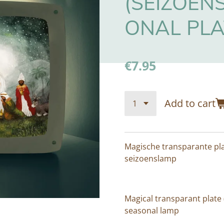
(SEIZOEN
ONAL PLA
€7.95
Add to cart
Magische transparante pla
seizoenslamp
Magical transparant plate (
seasonal lamp