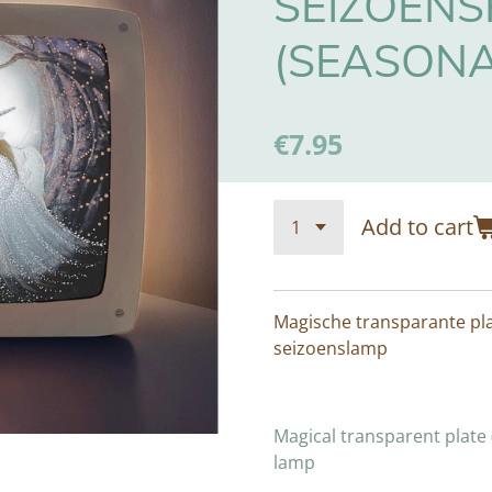
SEIZOENS
(SEASONA
€7.95
Add to cart
Magische transparante pla
seizoenslamp
Magical transparent plate 
lamp